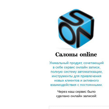
Уникальный продукт, сочетающий
в себе сервис онлайн записи,
полную систему автоматизации,
инструменты для привлечения
новых клиентов и активного
взаимодействия с постоянными.
Через наш сервис было
сделано онлайн записей: