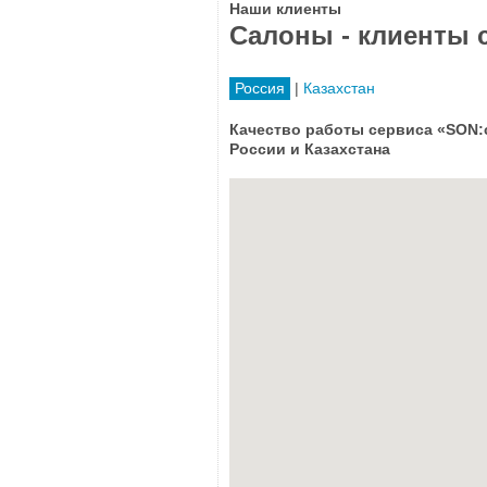
Наши клиенты
Салоны - клиенты 
Россия
|
Казахстан
Качество работы сервиса «SON:
России и Казахстана