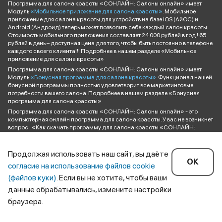
Программа для салона красоты «СОНЛАЙН: Салоны онлайн» имеет
Модуль
«Мобильное приложение для салона красоты»
. Мобильное
приложение для салона красоты для устройств на базе iOS (АйОС) и
Android (Андроид) теперь может позволить себе каждый салон красоты.
Стоимость мобильного приложения составляет 24 000 рублей в год ! 65
рублей в день – доступная цена для того, чтобы быть постоянно в телефоне
каждого своего клиента!!! Подробнее в нашем разделе «Мобильное
приложение для салона красоты»
Программа для салона красоты «СОНЛАЙН: Салоны онлайн» имеет
Модуль
«Бонусная программа для салона красоты»
. Функционал нашей
бонусной программы полностью удовлетворит все маркетинговые
потребности вашего салона. Подробнее в нашем разделе «Бонусная
программа для салона красоты»
Программа для салона красоты «СОНЛАЙН: Салоны онлайн» - это
компьютерная онлайн программа для салона красоты. У вас не возникнет
вопрос : «Как скачать программу для салона красоты «СОНЛАЙН:
САЛОНЫ ОНЛАЙН»? Она открывается в браузере вашего компьютера и
доступна для входа по индивидуальному паролю для каждого
сотрудника. Ознакомиться с ценами и купить программу для салона
Продолжая использовать наш сайт, вы даёте
красоты «СОНЛАЙН: Салоны онлайн» вы можете в разделе
«Цены»
ОК
согласие на использование файлов cookie
Если бы кто-то решил составить «Рейтинг программ для салона красоты»
(файлов куки)
. Если вы не хотите, чтобы ваши
мы надеемся, что максимальный набор функционала и дополнительных
сервисов позволили бы нам занять достойное место в списке «Лучшие
данные обрабатывались, измените настройки
программы для салона красоты».
браузера.