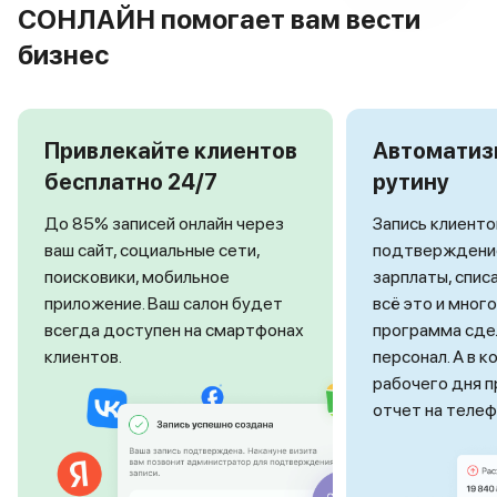
СОНЛАЙН помогает вам вести
бизнес
Привлекайте клиентов
Автоматиз
бесплатно 24/7
рутину
До 85% записей онлайн через
Запись клиенто
ваш сайт, социальные сети,
подтверждение
поисковики, мобильное
зарплаты, спис
приложение. Ваш салон будет
всё это и мног
всегда доступен на смартфонах
программа сде
клиентов.
персонал. А в 
рабочего дня 
отчет на телеф